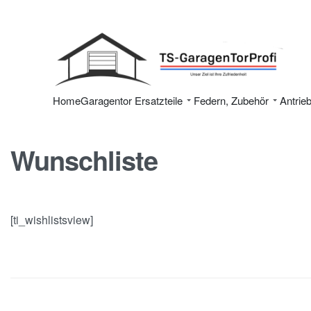
Home
Garagentor Ersatzteile
Federn, Zubehör
Antrie
Wunschliste
[ti_wishlistsview]