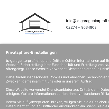
info@ts-garagentorprofi.
02274 – 9034808
© 2024
TS-GaragenTorProfi
. Alle Rechte vorbehalten.