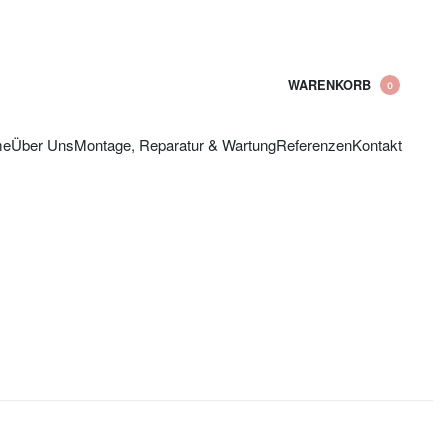
WARENKORB
0
me
Über Uns
Montage, Reparatur & Wartung
Referenzen
Kontakt