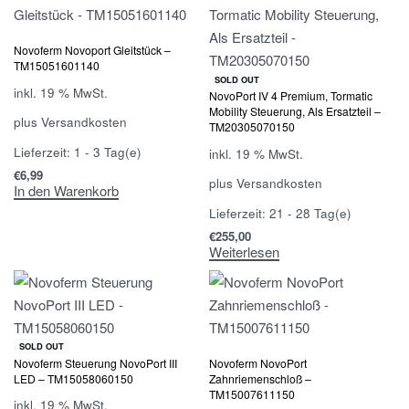
Novoferm Novoport Gleitstück –
TM15051601140
SOLD OUT
inkl. 19 % MwSt.
NovoPort IV 4 Premium, Tormatic
Mobility Steuerung, Als Ersatzteil –
plus
Versandkosten
TM20305070150
Lieferzeit:
1 - 3 Tag(e)
inkl. 19 % MwSt.
€
6,99
plus
Versandkosten
In den Warenkorb
Lieferzeit:
21 - 28 Tag(e)
€
255,00
Weiterlesen
SOLD OUT
Novoferm Steuerung NovoPort III
Novoferm NovoPort
LED – TM15058060150
Zahnriemenschloß –
TM15007611150
inkl. 19 % MwSt.