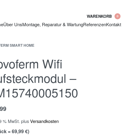
WARENKORB
0
me
Über Uns
Montage, Reparatur & Wartung
Referenzen
Kontakt
FERM SMART HOME
voferm Wifi
fsteckmodul –
M15740005150
,99
19 % MwSt.
plus
Versandkosten
ück = 69,99 €)