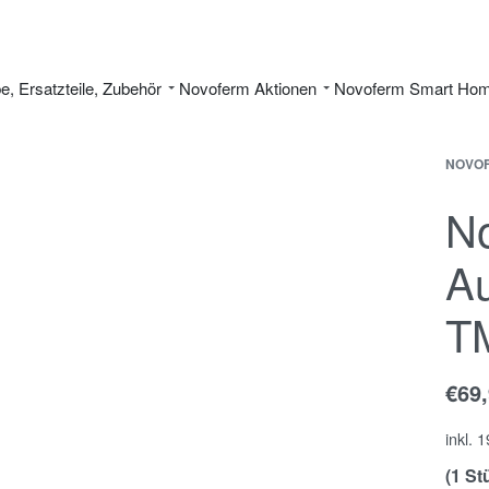
be, Ersatzteile, Zubehör
Novoferm Aktionen
Novoferm Smart Ho
NOVO
No
Au
T
€
69
inkl. 
(1 St