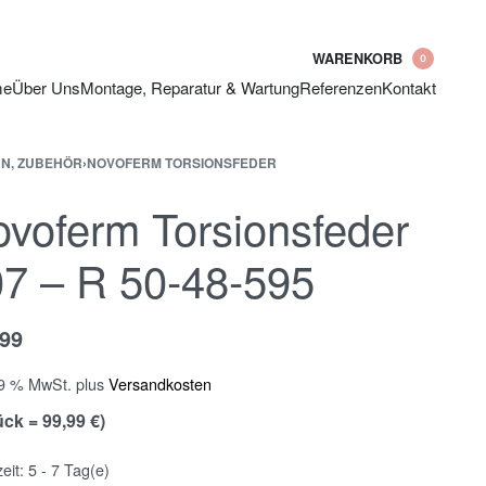
WARENKORB
0
me
Über Uns
Montage, Reparatur & Wartung
Referenzen
Kontakt
N, ZUBEHÖR
›
NOVOFERM TORSIONSFEDER
voferm Torsionsfeder
7 – R 50-48-595
,99
19 % MwSt.
plus
Versandkosten
ück = 99,99 €)
zeit:
5 - 7 Tag(e)