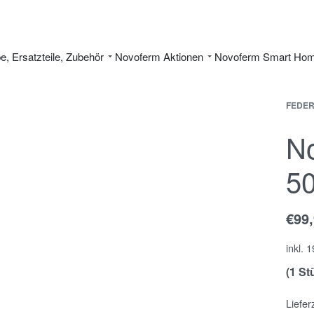
be, Ersatzteile, Zubehör
Novoferm Aktionen
Novoferm Smart Ho
FEDER
No
50
€
99
inkl. 
(1 St
Liefer