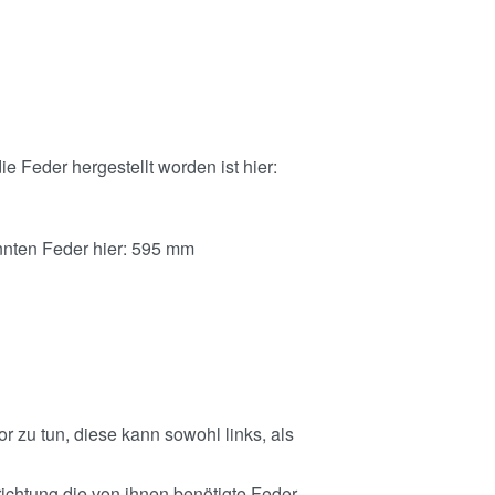
e Feder hergestellt worden ist hier:
nten Feder hier: 595 mm
r zu tun, diese kann sowohl links, als
richtung die von ihnen benötigte Feder