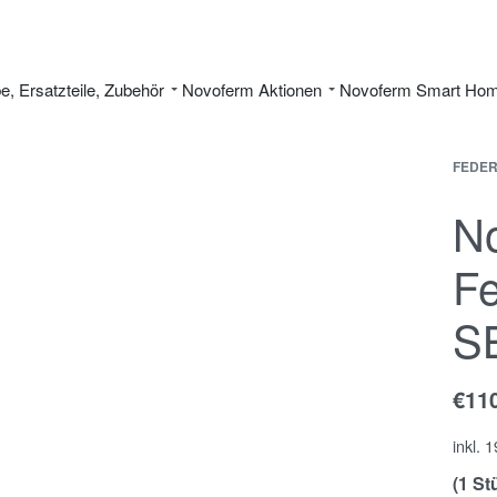
be, Ersatzteile, Zubehör
Novoferm Aktionen
Novoferm Smart Ho
FEDER
No
Fe
S
€
11
inkl. 
(1 St