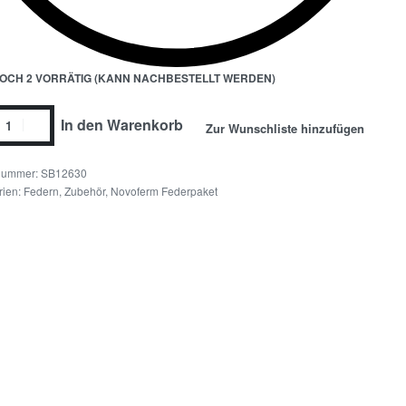
OCH 2 VORRÄTIG (KANN NACHBESTELLT WERDEN)
In den Warenkorb
Zur Wunschliste hinzufügen
SB12630
rien:
Federn, Zubehör
,
Novoferm Federpaket