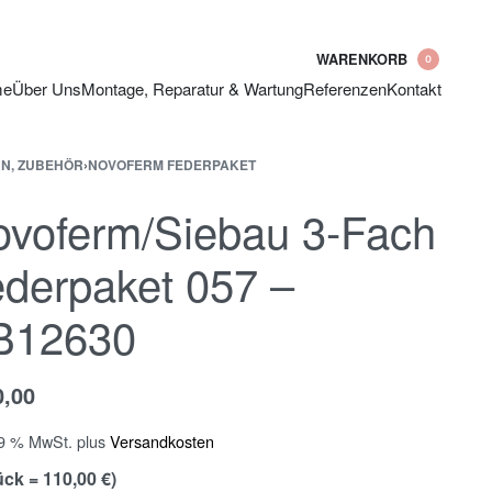
WARENKORB
0
me
Über Uns
Montage, Reparatur & Wartung
Referenzen
Kontakt
N, ZUBEHÖR
›
NOVOFERM FEDERPAKET
voferm/Siebau 3-Fach
derpaket 057 –
B12630
0,00
19 % MwSt.
plus
Versandkosten
ück = 110,00 €)