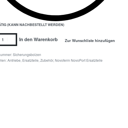
TIG (KANN NACHBESTELLT WERDEN)
In den Warenkorb
Zur Wunschliste hinzufügen
Sicherungsbolzen
rien:
Antriebe, Ersatzteile, Zubehör
,
Novoferm NovoPort Ersatzteile