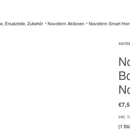
be, Ersatzteile, Zubehör
Novoferm Aktionen
Novoferm Smart Ho
ANTRI
No
Bo
N
€
7,
inkl. 
(1 St