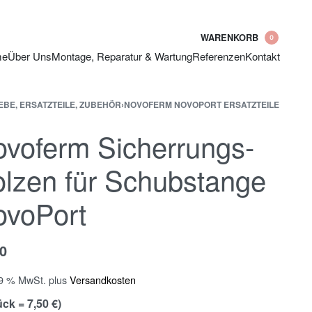
WARENKORB
0
me
Über Uns
Montage, Reparatur & Wartung
Referenzen
Kontakt
EBE, ERSATZTEILE, ZUBEHÖR
›
NOVOFERM NOVOPORT ERSATZTEILE
voferm Sicherrungs-
lzen für Schubstange
ovoPort
50
19 % MwSt.
plus
Versandkosten
ück = 7,50 €)