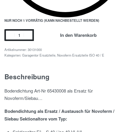
NUR NOCH 1 VORRÄTIG (KANN NACHBESTELLT WERDEN)
In den Warenkorb
30131000
Kategorien:
Garagentor Ersatzteile
,
Novoferm Ersatzteile ISO 40 / E
Beschreibung
Bodendichtung Art-Nr 65430008 als Ersatz für
Novoferm/Siebau…
Bodendichtung als Ersatz / Austausch für Novoferm /
Siebau Sektionaltore vom Typ:
Sektionaltor E° – S 40 / iso 40 VL/HL