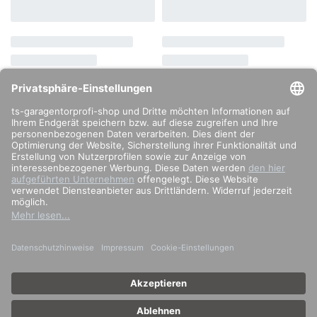
info@ts-garagentorprofi.de
02274 – 9034808
Impressum
Datenschutzerklärung
Zahlung & Versand
Allgemeine Geschäftsbedingungen
Widerrufsrecht
Vertrag widerrufen
© 2024
TS-GaragenTorProfi
. Alle Rechte vorbehalten.
Sichere Zahlung