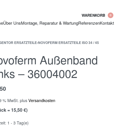
WARENKORB
0
me
Über Uns
Montage, Reparatur & Wartung
Referenzen
Kontakt
ENTOR ERSATZTEILE
›
NOVOFERM ERSATZTEILE ISO 34 / 45
ovoferm Außenband
nks – 36004002
,50
19 % MwSt.
plus
Versandkosten
ück = 15,50 €)
zeit:
1 - 3 Tag(e)