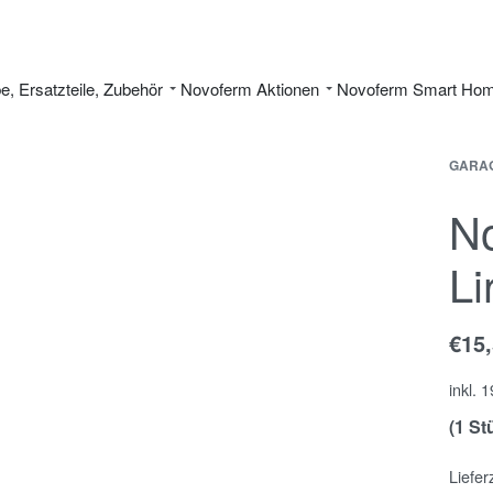
be, Ersatzteile, Zubehör
Novoferm Aktionen
Novoferm Smart Ho
GARAG
N
Li
€
15
inkl. 
(1 St
Liefer