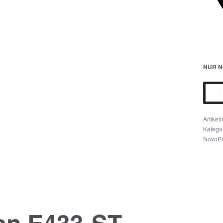
NUR N
Katego
NovoPor
on E433-ST