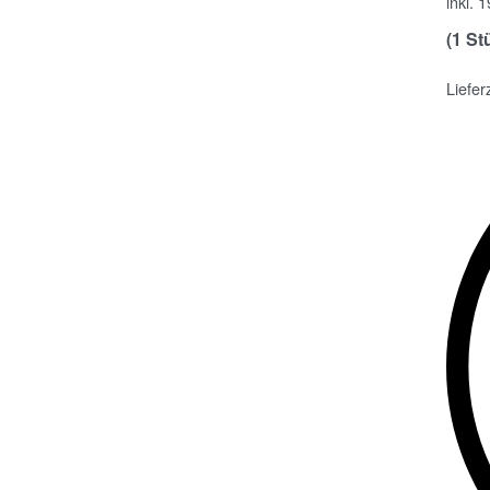
inkl. 
(1 St
Liefer