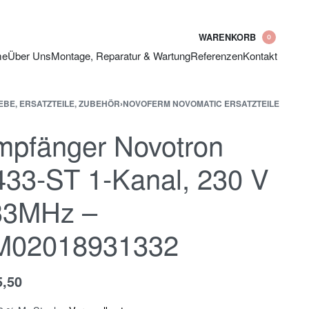
WARENKORB
0
me
Über Uns
Montage, Reparatur & Wartung
Referenzen
Kontakt
EBE, ERSATZTEILE, ZUBEHÖR
›
NOVOFERM NOVOMATIC ERSATZTEILE
mpfänger Novotron
33-ST 1-Kanal, 230 V
33MHz –
M02018931332
5,50