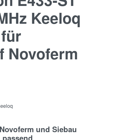
3MHz Keeloq
für
f Novoferm
Keeloq
 Novoferm und Siebau
q passend