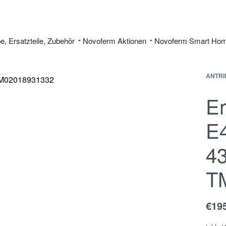
be, Ersatzteile, Zubehör
Novoferm Aktionen
Novoferm Smart Ho
ANTRI
E
E4
4
T
€
19