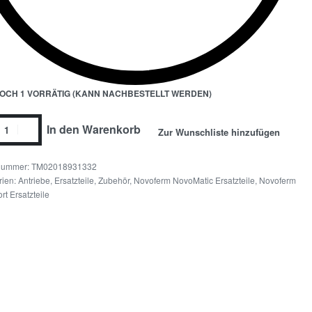
OCH 1 VORRÄTIG (KANN NACHBESTELLT WERDEN)
In den Warenkorb
Zur Wunschliste hinzufügen
TM02018931332
rien:
Antriebe, Ersatzteile, Zubehör
,
Novoferm NovoMatic Ersatzteile
,
Novoferm
t Ersatzteile