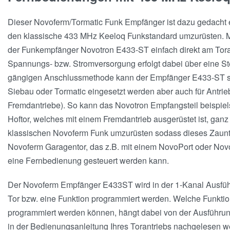
Dieser Novoferm/Tormatic Funk Empfänger ist dazu gedacht e
den klassische 433 MHz Keeloq Funkstandard umzurüsten. Mi
der Funkempfänger Novotron E433-ST einfach direkt am Tora
Spannungs- bzw. Stromversorgung erfolgt dabei über eine St
gängigen Anschlussmethode kann der Empfänger E433-ST so
Siebau oder Tormatic eingesetzt werden aber auch für Antrieb
Fremdantriebe). So kann das Novotron Empfangsteil beispie
Hoftor, welches mit einem Fremdantrieb ausgerüstet ist, ganz
klassischen Novoferm Funk umzurüsten sodass dieses Zaun
Novoferm Garagentor, das z.B. mit einem NovoPort oder NovoM
eine Fernbedienung gesteuert werden kann.
Der Novoferm Empfänger E433ST wird in der 1-Kanal Ausführu
Tor bzw. eine Funktion programmiert werden. Welche Funktio
programmiert werden können, hängt dabei von der Ausführung
in der Bedienungsanleitung Ihres Torantriebs nachgelesen w