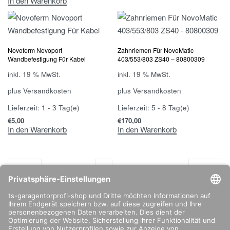
In den Warenkorb
Novoferm Novoport
Zahnriemen Für NovoMatic
Wandbefestigung Für Kabel
403/553/803 ZS40 – 80800309
inkl. 19 % MwSt.
inkl. 19 % MwSt.
plus
Versandkosten
plus
Versandkosten
Lieferzeit:
1 - 3 Tag(e)
Lieferzeit:
5 - 8 Tag(e)
€
5,00
€
170,00
In den Warenkorb
In den Warenkorb
1
2
3
4
5
6
info@ts-garagentorprofi.de