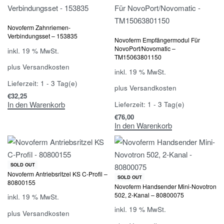
Novoferm Zahnriemen-
Verbindungsset – 153835
Novoferm Empfängermodul Für
NovoPort/Novomatic –
inkl. 19 % MwSt.
TM15063801150
plus
Versandkosten
inkl. 19 % MwSt.
Lieferzeit:
1 - 3 Tag(e)
plus
Versandkosten
€
32,25
In den Warenkorb
Lieferzeit:
1 - 3 Tag(e)
€
76,00
In den Warenkorb
SOLD OUT
Novoferm Antriebsritzel KS C-Profil –
-58% OFF
SOLD OUT
80800155
Novoferm Handsender Mini-Novotron
502, 2-Kanal – 80800075
inkl. 19 % MwSt.
inkl. 19 % MwSt.
plus
Versandkosten